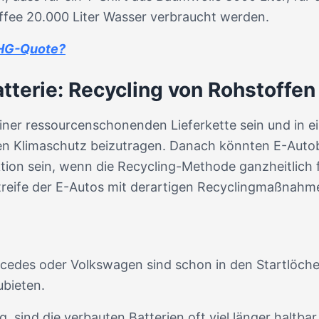
affee 20.000 Liter Wasser verbraucht werden.
 THG-Quote?
tterie: Recycling von Rohstoffe
iner ressourcenschonenden Lieferkette sein und in ei
n Klimaschutz beizutragen. Danach könnten E-Autoba
on sein, wenn die Recycling-Methode ganzheitlich fu
treife der E-Autos mit derartigen Recyclingmaßnahm
rcedes oder Volkswagen sind schon in den Startlöche
bieten.
sind die verbauten Batterien oft viel länger haltbar 