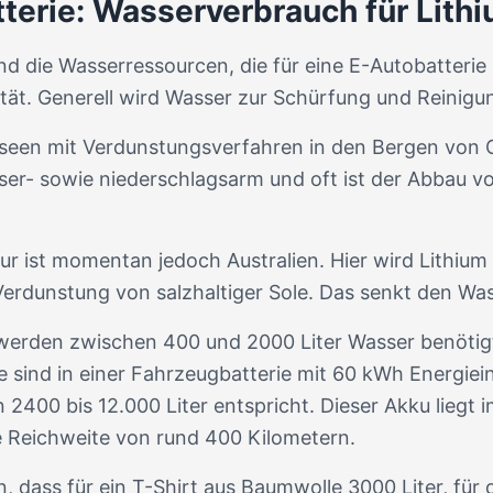
terie: Wasserverbrauch für Lithi
ind die Wasserressourcen, die für eine E-Autobatterie
tät. Generell wird Wasser zur Schürfung und Reinigu
lzseen mit Verdunstungsverfahren in den Bergen von C
er- sowie niederschlagsarm und oft ist der Abbau vo
ur ist momentan jedoch Australien. Hier wird Lithium
e Verdunstung von salzhaltiger Sole. Das senkt den W
um werden zwischen 400 und 2000 Liter Wasser benöti
e sind in einer Fahrzeugbatterie mit 60 kWh Energiei
400 bis 12.000 Liter entspricht. Dieser Akku liegt i
 Reichweite von rund 400 Kilometern.
, dass für ein T-Shirt aus Baumwolle 3000 Liter, für 