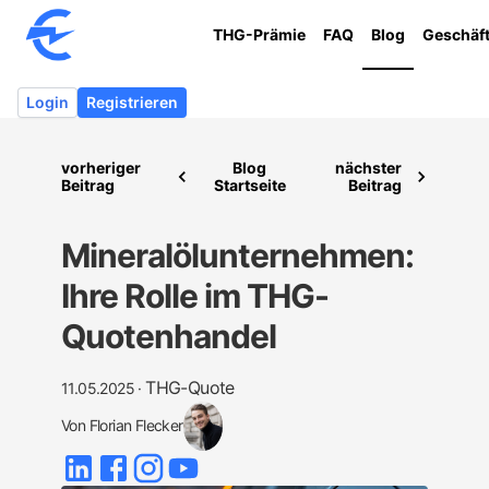
THG-Prämie
FAQ
Blog
Geschäf
Login
Registrieren
vorheriger
Blog
nächster
Beitrag
Startseite
Beitrag
Mineralölunternehmen:
Ihre Rolle im THG-
Quotenhandel
THG-Quote
11.05.2025
·
Von
Florian Flecker